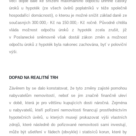
věcí dojde dále ke snížení maximálního odpočtu úhrnné částky
úroků u hypoték (ze všech úvěrů poplatníků v téže společně
hospodařící domácnosti), o kterou je možné snížit základ daně ze
současných 300.000,- Kč na 150.000,- Kč ročně. Původně chtěla
vláda možnost odpočtu úroků z hypoték zcela zrušit, již
v Poslanecké sněmovně však dostál zákon změn a možnost
odpočtu úroků z hypoték byla nakonec zachována, byť v poloviční
výši.
DOPAD NA REALITNÍ TRH
Závěrem by se dalo konstatovat, že tyto změny zajisté pomohou
nabyvatelům nemovitostí, neboť se jim značně finančně uleví
v době, která je pro většinu kupujících dosti náročná. Zejména
u nabyvatelů, kteří pořízení nemovitosti financují prostřednictvím
hypotečních úvěrů, u kterých musejí prokazovat výši vlastních
zdrojů, které následně do pořizované nemovitosti sami investují,
může být ušetření v řádech (obvykle) i statisíců korun, které by