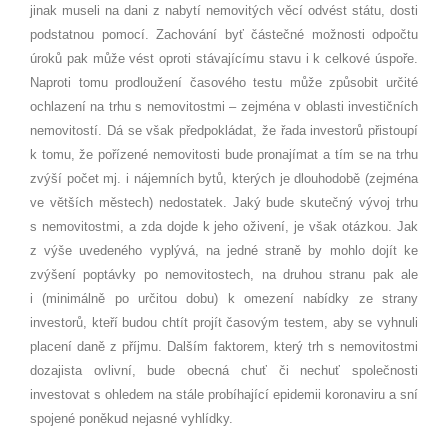
jinak museli na dani z nabytí nemovitých věcí odvést státu, dosti
podstatnou pomocí. Zachování byť částečné možnosti odpočtu
úroků pak může vést oproti stávajícímu stavu i k celkové úspoře.
Naproti tomu prodloužení časového testu může způsobit určité
ochlazení na trhu s nemovitostmi – zejména v oblasti investičních
nemovitostí. Dá se však předpokládat, že řada investorů přistoupí
k tomu, že pořízené nemovitosti bude pronajímat a tím se na trhu
zvýší počet mj. i nájemních bytů, kterých je dlouhodobě (zejména
ve větších městech) nedostatek. Jaký bude skutečný vývoj trhu
s nemovitostmi, a zda dojde k jeho oživení, je však otázkou. Jak
z výše uvedeného vyplývá, na jedné straně by mohlo dojít ke
zvýšení poptávky po nemovitostech, na druhou stranu pak ale
i (minimálně po určitou dobu) k omezení nabídky ze strany
investorů, kteří budou chtít projít časovým testem, aby se vyhnuli
placení daně z příjmu. Dalším faktorem, který trh s nemovitostmi
dozajista ovlivní, bude obecná chuť či nechuť společnosti
investovat s ohledem na stále probíhající epidemii koronaviru a sní
spojené poněkud nejasné vyhlídky.