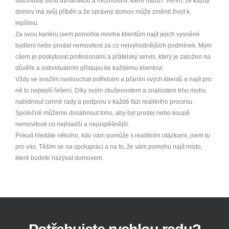
fascinoval svou dynamikou a možnostmi, které nabízí. Věřím, že každý
domov má svůj příběh a že správný domov může změnit život k
lepšímu.
Za svou kariéru jsem pomohla mnoha klientům najít jejich vysněné
bydlení nebo prodat nemovitost za co nejvýhodnějších podmínek. Mým
cílem je poskytovat profesionální a přátelský servis, který je založen na
důvěře a individuálním přístupu ke každému klientovi.
Vždy se snažím naslouchat potřebám a přáním svých klientů a najít pro
ně to nejlepší řešení. Díky svým zkušenostem a znalostem trhu mohu
nabídnout cenné rady a podporu v každé fázi realitního procesu.
Společně můžeme dosáhnout toho, aby byl prodej nebo koupě
nemovitosti co nejhladší a nejúspěšnější.
Pokud hledáte někoho, kdo vám pomůže s realitními otázkami, jsem tu
pro vás. Těším se na spolupráci a na to, že vám pomohu najít místo,
které budete nazývat domovem.