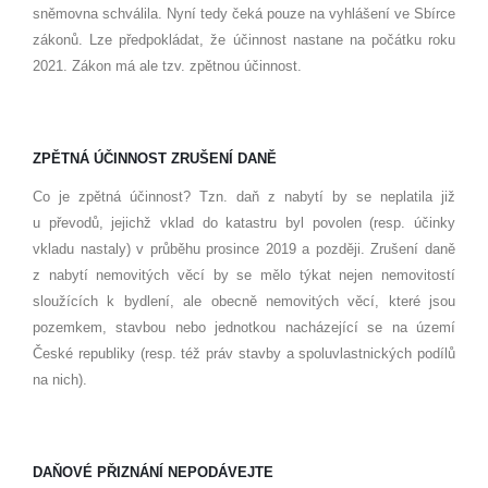
sněmovna schválila. Nyní tedy čeká pouze na vyhlášení ve Sbírce
zákonů. Lze předpokládat, že účinnost nastane na počátku roku
2021. Zákon má ale tzv. zpětnou účinnost.
ZPĚTNÁ ÚČINNOST ZRUŠENÍ DANĚ
Co je zpětná účinnost? Tzn. daň z nabytí by se neplatila již
u převodů, jejichž vklad do katastru byl povolen (resp. účinky
vkladu nastaly) v průběhu prosince 2019 a později. Zrušení daně
z nabytí nemovitých věcí by se mělo týkat nejen nemovitostí
sloužících k bydlení, ale obecně nemovitých věcí, které jsou
pozemkem, stavbou nebo jednotkou nacházející se na území
České republiky (resp. též práv stavby a spoluvlastnických podílů
na nich).
DAŇOVÉ PŘIZNÁNÍ NEPODÁVEJTE