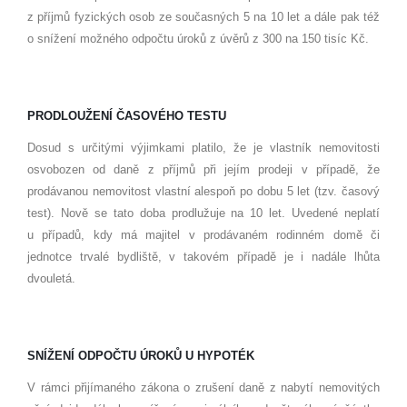
z příjmů fyzických osob ze současných 5 na 10 let a dále pak též
o snížení možného odpočtu úroků z úvěrů z 300 na 150 tisíc Kč.
PRODLOUŽENÍ ČASOVÉHO TESTU
Dosud s určitými výjimkami platilo, že je vlastník nemovitosti
osvobozen od daně z příjmů při jejím prodeji v případě, že
prodávanou nemovitost vlastní alespoň po dobu 5 let (tzv. časový
test). Nově se tato doba prodlužuje na 10 let. Uvedené neplatí
u případů, kdy má majitel v prodávaném rodinném domě či
jednotce trvalé bydliště, v takovém případě je i nadále lhůta
dvouletá.
SNÍŽENÍ ODPOČTU ÚROKŮ U HYPOTÉK
V rámci přijímaného zákona o zrušení daně z nabytí nemovitých