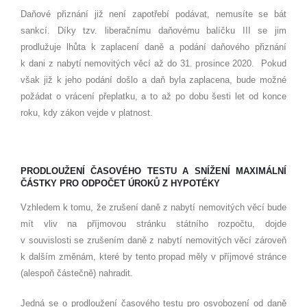
Daňové přiznání již není zapotřebí podávat, nemusíte se bát
sankcí. Díky tzv. liberačnímu daňovému balíčku III se jim
prodlužuje lhůta k zaplacení daně a podání daňového přiznání
k dani z nabytí nemovitých věcí až do 31. prosince 2020. Pokud
však již k jeho podání došlo a daň byla zaplacena, bude možné
požádat o vrácení přeplatku, a to až po dobu šesti let od konce
roku, kdy zákon vejde v platnost.
PRODLOUŽENÍ ČASOVÉHO TESTU A SNÍŽENÍ MAXIMÁLNÍ
ČÁSTKY PRO ODPOČET ÚROKŮ Z HYPOTÉKY
Vzhledem k tomu, že zrušení daně z nabytí nemovitých věcí bude
mít vliv na příjmovou stránku státního rozpočtu, dojde
v souvislosti se zrušením daně z nabytí nemovitých věcí zároveň
k dalším změnám, které by tento propad měly v příjmové stránce
(alespoň částečně) nahradit.
Jedná se o prodloužení časového testu pro osvobození od daně