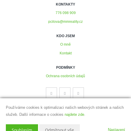
KONTAKTY
776 098 909
pcilova@mmreality.cz
KDO JSEM
O mně
Kontakt
PODMÍNKY
Ochrana osobních údajů
Používáme cookies k optimalizaci našich webových stránek a našich
služeb. Další informace o cookies
najdete zde
.
Vytvořeno v systému
CHYTRÝ WEB MAKLÉŘE
2026 © Tomawell s.r.o.
Souhlasím
Odmítnout vše
Nastavení