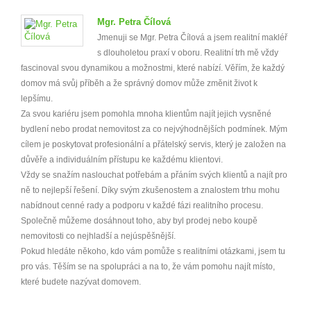
Mgr. Petra Čílová
Jmenuji se Mgr. Petra Čílová a jsem realitní makléř
s dlouholetou praxí v oboru. Realitní trh mě vždy
fascinoval svou dynamikou a možnostmi, které nabízí. Věřím, že každý
domov má svůj příběh a že správný domov může změnit život k
lepšímu.
Za svou kariéru jsem pomohla mnoha klientům najít jejich vysněné
bydlení nebo prodat nemovitost za co nejvýhodnějších podmínek. Mým
cílem je poskytovat profesionální a přátelský servis, který je založen na
důvěře a individuálním přístupu ke každému klientovi.
Vždy se snažím naslouchat potřebám a přáním svých klientů a najít pro
ně to nejlepší řešení. Díky svým zkušenostem a znalostem trhu mohu
nabídnout cenné rady a podporu v každé fázi realitního procesu.
Společně můžeme dosáhnout toho, aby byl prodej nebo koupě
nemovitosti co nejhladší a nejúspěšnější.
Pokud hledáte někoho, kdo vám pomůže s realitními otázkami, jsem tu
pro vás. Těším se na spolupráci a na to, že vám pomohu najít místo,
které budete nazývat domovem.