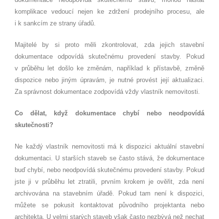
komplikace vedoucí nejen ke zdržení prodejního procesu, ale
i k sankcím ze strany úřadů.
Majitelé by si proto měli zkontrolovat, zda jejich stavební
dokumentace odpovídá skutečnému provedení stavby. Pokud
v průběhu let došlo ke změnám, například k přístavbě, změně
dispozice nebo jiným úpravám, je nutné provést její aktualizaci.
Za správnost dokumentace zodpovídá vždy vlastník nemovitosti.
Co dělat, když dokumentace chybí nebo neodpovídá
skutečnosti?
Ne každý vlastník nemovitosti má k dispozici aktuální stavební
dokumentaci. U starších staveb se často stává, že dokumentace
buď chybí, nebo neodpovídá skutečnému provedení stavby. Pokud
jste ji v průběhu let ztratili, prvním krokem je ověřit, zda není
archivována na stavebním úřadě. Pokud tam není k dispozici,
můžete se pokusit kontaktovat původního projektanta nebo
architekta. U velmi starých staveb však často nezbývá než nechat