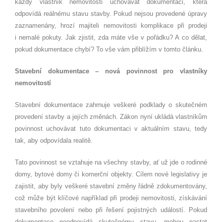
každý vlastník nemovitosti uchovávat dokumentaci, která
odpovídá reálnému stavu stavby. Pokud nejsou provedené úpravy
zaznamenány, hrozí majiteli nemovitosti komplikace při prodeji
i nemalé pokuty. Jak zjistit, zda máte vše v pořádku? A co dělat,
pokud dokumentace chybí? To vše vám přiblížím v tomto článku.
Stavební dokumentace – nová povinnost pro vlastníky
nemovitostí
Stavební dokumentace zahrnuje veškeré podklady o skutečném
provedení stavby a jejích změnách. Zákon nyní ukládá vlastníkům
povinnost uchovávat tuto dokumentaci v aktuálním stavu, tedy
tak, aby odpovídala realitě.
Tato povinnost se vztahuje na všechny stavby, ať už jde o rodinné
domy, bytové domy či komerční objekty. Cílem nové legislativy je
zajistit, aby byly veškeré stavební změny řádně zdokumentovány,
což může být klíčové například při prodeji nemovitosti, získávání
stavebního povolení nebo při řešení pojistných událostí. Pokud
dokumentace neodpovídá skutečnému stavu, mohou nastat