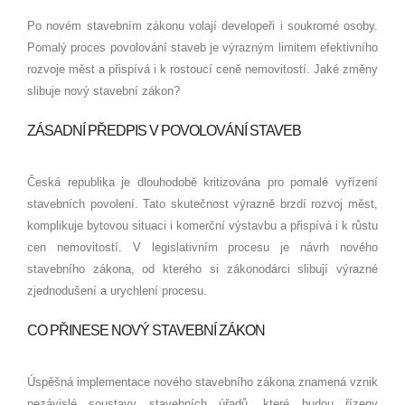
Po novém stavebním zákonu volají developeři i soukromé osoby.
Pomalý proces povolování staveb je výrazným limitem efektivního
rozvoje měst a přispívá i k rostoucí ceně nemovitostí. Jaké změny
slibuje nový stavební zákon?
ZÁSADNÍ PŘEDPIS V POVOLOVÁNÍ STAVEB
Česká republika je dlouhodobě kritizována pro pomalé vyřízení
stavebních povolení. Tato skutečnost výrazně brzdí rozvoj měst,
komplikuje bytovou situaci i komerční výstavbu a přispívá i k růstu
cen nemovitostí. V legislativním procesu je návrh nového
stavebního zákona, od kterého si zákonodárci slibují výrazné
zjednodušení a urychlení procesu.
CO PŘINESE NOVÝ STAVEBNÍ ZÁKON
Úspěšná implementace nového stavebního zákona znamená vznik
nezávislé soustavy stavebních úřadů, které budou řízeny