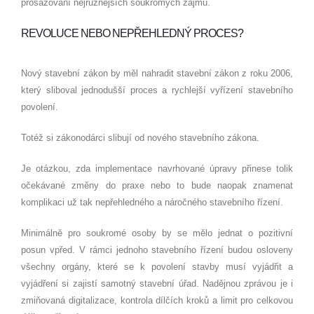
prosazování nejrůznějších soukromých zájmů.
REVOLUCE NEBO NEPŘEHLEDNÝ PROCES?
Nový stavební zákon by měl nahradit stavební zákon z roku 2006,
který sliboval jednodušší proces a rychlejší vyřízení stavebního
povolení.
Totéž si zákonodárci slibují od nového stavebního zákona.
Je otázkou, zda implementace navrhované úpravy přinese tolik
očekávané změny do praxe nebo to bude naopak znamenat
komplikaci už tak nepřehledného a náročného stavebního řízení.
Minimálně pro soukromé osoby by se mělo jednat o pozitivní
posun vpřed. V rámci jednoho stavebního řízení budou osloveny
všechny orgány, které se k povolení stavby musí vyjádřit a
vyjádření si zajistí samotný stavební úřad. Nadějnou zprávou je i
zmiňovaná digitalizace, kontrola dílčích kroků a limit pro celkovou