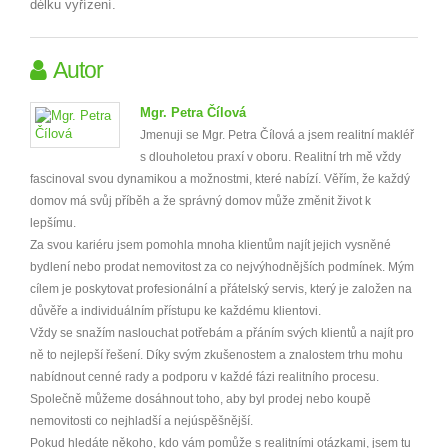
délku vyřízení.
Autor
Mgr. Petra Čílová
Jmenuji se Mgr. Petra Čílová a jsem realitní makléř
s dlouholetou praxí v oboru. Realitní trh mě vždy
fascinoval svou dynamikou a možnostmi, které nabízí. Věřím, že každý
domov má svůj příběh a že správný domov může změnit život k
lepšímu.
Za svou kariéru jsem pomohla mnoha klientům najít jejich vysněné
bydlení nebo prodat nemovitost za co nejvýhodnějších podmínek. Mým
cílem je poskytovat profesionální a přátelský servis, který je založen na
důvěře a individuálním přístupu ke každému klientovi.
Vždy se snažím naslouchat potřebám a přáním svých klientů a najít pro
ně to nejlepší řešení. Díky svým zkušenostem a znalostem trhu mohu
nabídnout cenné rady a podporu v každé fázi realitního procesu.
Společně můžeme dosáhnout toho, aby byl prodej nebo koupě
nemovitosti co nejhladší a nejúspěšnější.
Pokud hledáte někoho, kdo vám pomůže s realitními otázkami, jsem tu