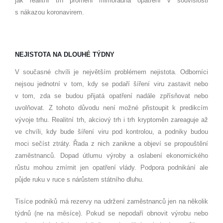
jak realitní trh promění mimořádná opatření v souvislosti
s nákazou koronavirem.
NEJISTOTA NA DLOUHÉ TÝDNY
V současné chvíli je největším problémem nejistota. Odborníci
nejsou jednotní v tom, kdy se podaří šíření viru zastavit nebo
v tom, zda se budou přijatá opatření nadále zpřísňovat nebo
uvolňovat. Z tohoto důvodu není možné přistoupit k predikcím
vývoje trhu. Realitní trh, akciový trh i trh kryptoměn zareaguje až
ve chvíli, kdy bude šíření viru pod kontrolou, a podniky budou
moci sečíst ztráty. Řada z nich zanikne a objeví se propouštění
zaměstnanců. Dopad útlumu výroby a oslabení ekonomického
růstu mohou zmírnit jen opatření vlády. Podpora podnikání ale
půjde ruku v ruce s nárůstem státního dluhu.
Tisíce podniků má rezervy na udržení zaměstnanců jen na několik
týdnů (ne na měsíce). Pokud se nepodaří obnovit výrobu nebo