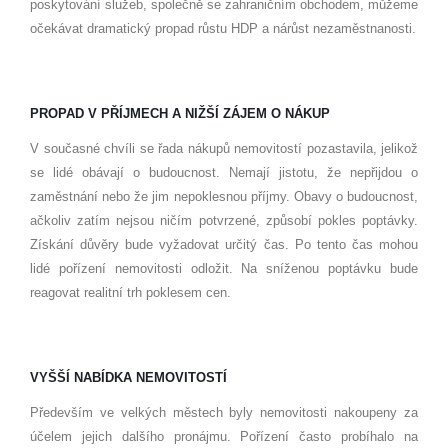
poskytování služeb, společně se zahraničním obchodem, můžeme
očekávat dramatický propad růstu HDP a nárůst nezaměstnanosti.
PROPAD V PŘÍJMECH A NIŽŠÍ ZÁJEM O NÁKUP
V současné chvíli se řada nákupů nemovitostí pozastavila, jelikož
se lidé obávají o budoucnost. Nemají jistotu, že nepřijdou o
zaměstnání nebo že jim nepoklesnou příjmy. Obavy o budoucnost,
ačkoliv zatím nejsou ničím potvrzené, způsobí pokles poptávky.
Získání důvěry bude vyžadovat určitý čas. Po tento čas mohou
lidé pořízení nemovitosti odložit. Na sníženou poptávku bude
reagovat realitní trh poklesem cen.
VYŠŠÍ NABÍDKA NEMOVITOSTÍ
Především ve velkých městech byly nemovitosti nakoupeny za
účelem jejich dalšího pronájmu. Pořízení často probíhalo na