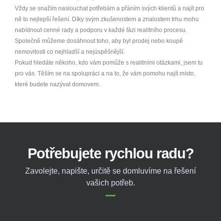
Vždy se snažím naslouchat potřebám a přáním svých klientů a najít pro
ně to nejlepší řešení. Díky svým zkušenostem a znalostem trhu mohu
nabídnout cenné rady a podporu v každé fázi realitního procesu.
Společně můžeme dosáhnout toho, aby byl prodej nebo koupě
nemovitosti co nejhladší a nejúspěšnější.
Pokud hledáte někoho, kdo vám pomůže s realitními otázkami, jsem tu
pro vás. Těším se na spolupráci a na to, že vám pomohu najít místo,
které budete nazývat domovem.
Potřebujete rychlou radu?
Zavolejte, napište, určitě se domluvíme na řešení
vašich potřeb.