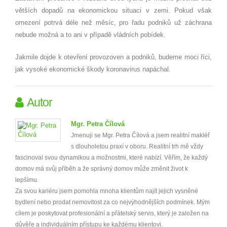
větších dopadů na ekonomickou situaci v zemi. Pokud však
omezení potrvá déle než měsíc, pro řadu podniků už záchrana
nebude možná a to ani v případě vládních pobídek.
Jakmile dojde k otevření provozoven a podniků, budeme moci říci,
jak vysoké ekonomické škody koronavirus napáchal.
Autor
Mgr. Petra Čílová
Jmenuji se Mgr. Petra Čílová a jsem realitní makléř
s dlouholetou praxí v oboru. Realitní trh mě vždy
fascinoval svou dynamikou a možnostmi, které nabízí. Věřím, že každý
domov má svůj příběh a že správný domov může změnit život k
lepšímu.
Za svou kariéru jsem pomohla mnoha klientům najít jejich vysněné
bydlení nebo prodat nemovitost za co nejvýhodnějších podmínek. Mým
cílem je poskytovat profesionální a přátelský servis, který je založen na
důvěře a individuálním přístupu ke každému klientovi.