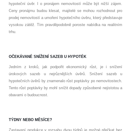
hypoteční úvěr. I o pronájem nemovitostí může být nižší zájem.
Ceny pronájmu budou klesat, majitelé se mohou rozhodnout pro
prodej nemovitostí a umoření hypotečního úvěru, který představuje
vysokou zátěž. Tím pravděpodobně poroste nabídka na realitním
trhu.
OČEKÁVANÉ SNÍŽENÍ SAZEB U HYPOTÉK
Jedním z kroků, jak podpořit ekonomický růst, je i snížení
úrokových sazeb u nejrůznějších úvěrů. Snížení sazeb u
hypotečních úvěrů by znamenalo růst poptávky po nemovitostech.
Tento růst poptávky by mohl snížit dopady způsobené nejistotou a
obavami o budoucnost.
TÝDNY NEBO MĚSÍCE?
Zastavení produkce v rozsahu dvou týdnů je možné přečkat bez