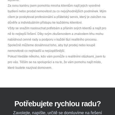
Za svou kariéru jsem pomohla mnoha klientům najít jejich vysněné
bydlení nebo prodat nemovitost za co nejvýhodnějších podmínek. Mým
cílem je poskytovat profesionální a přátelský servis, který je založen na
důvěře a individuálním přístupu ke každému klientovi.
Vždy se snažím naslouchat potřebám a přáním svých klientů a najít pro
ně to nejlepší řešení. Díky svým zkušenostem a znalostem trhu mohu
nabídnout cenné rady a podporu v každé fázi realitního procesu.
Společně můžeme dosáhnout toho, aby byl prodej nebo koupě
nemovitosti co nejhladší a nejúspěšnější.
Pokud hledáte někoho, kdo vám pomůže s realitními otázkami, jsem tu
pro vás. Těším se na spolupráci a na to, že vám pomohu najít místo,
které budete nazývat domovem.
Potřebujete rychlou radu?
Zavolejte, napište, určitě se domluvíme na řešení