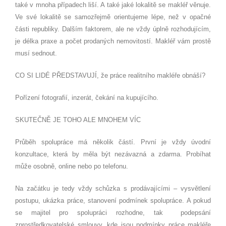
tak
é
v mnoha případech liší. A tak
é
jak
é
lokalitě se makléř věnuje.
Ve sv
é
lokalitě se samozřejmě orientujeme l
é
pe, ne
ž
v opa
čné
části republiky. Dalším faktorem, ale ne vždy úplně rozhodujícím,
je d
é
lka praxe a počet prodaných nemovitostí. Makléř vám prostě
musí sednout.
CO SI LIDÉ
PŘEDSTAVUJÍ, že práce realitního makléře obnáší
?
Pořízení fotografií
, inzer
át, čekání na kupující
ho.
SKUTE
ČNĚ
JE TOHO ALE MNOHEM V
ÍC
Průběh spolupráce má několik částí. První je vždy úvodní
konzultace, která by měla být nezávazná a zdarma. Probí
hat
m
ůže osobně, online nebo po telefonu.
Na začátku je tedy vž
dy sch
ůzka s prodávajícími – vysvětlení
postupu, ukázka práce, stanovení podmínek spolupráce. A pokud
se majitel pro spolupráci rozhodne, tak podepsání
zprostředkovatelsk
é
smlouvy, kde jsou podmínky práce makléře