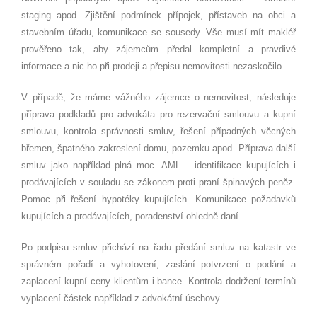
staging apod. Zji
štění podmínek přípojek, přístaveb na obci a
stavebním úřadu, komunikace se sousedy. Vše musí mít makléř
prověřeno tak, aby zájemcům předal kompletní a pravdiv
é
informace a nic ho při prodeji a přepisu nemovitosti nezaskoč
ilo.
V případě, že máme vážn
é
ho zájemce o nemovitost, následuje
příprava podkladů pro advokáta pro rezervační smlouvu a kupní
smlouvu, kontrola správnosti smluv, řešení případný
ch v
ě
cn
ý
ch
b
ř
emen,
špatn
é
ho zakreslení domu, pozemku apod. Příprava další
smluv jako například plná moc. AML – identifikace kupujících i
prodávající
ch v
souladu se zákonem proti praní špinavých peněz.
Pomoc při řešení hypot
é
ky kupujících. Komunikace požadavků
kupujících a prodávajících, poradenství ohledně daní.
Po podpisu smluv př
ich
ází na řadu předání smluv na katastr ve
správn
é
m pořadí a vyhotovení, zaslání potvrzení o podání a
zaplacení kupní ceny klientům i bance. Kontrola dodržení termínů
vyplacení částek například z advokátní úschovy.