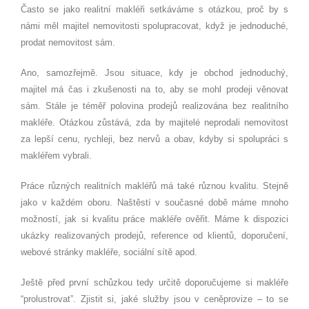
Často se jako realitní makléři setkáváme s otázkou, proč by s
námi měl majitel nemovitosti spolupracovat, když je jednoduch
é
,
prodat nemovitost sám.
Ano, samozřejmě. Jsou situace, kdy je obchod jednoduchý,
majitel má čas i zkušenosti na to, aby se mohl prodeji věnovat
sám. Stále je t
é
měř polovina prodejů realizována bez realitního
makléř
e.
Otázkou zůstává, zda by majitel
é
neprodali nemovitost
za lepší cenu, rychleji, bez nervů a obav, kdyby si spolupráci s
makléřem vybrali.
Práce různých realitních makléřů má také různou kvalitu. Stejně
jako v každ
é
m oboru. Naštěstí v současn
é
době máme mnoho
možností, jak si kvalitu práce makléře ověřit. Máme k dispozici
ukázky realizovaných prodejů, reference od klientů, doporučení
,
webov
é
stránky makléř
e, soci
ální sítě apod.
Ještě před první
sch
ůzkou tedy určitě doporučujeme si makléře
“
prolustrovat”. Zjistit si, jak
é
slu
žby jsou v ceněprovize – to se