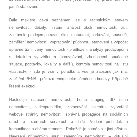
jasně stanoven
é
.
Dále makléře čeká seznámení se s technickým stavem
nemovitosti, detaily, historií, znalost okolí nemovitosti, aut.
zastávek, prodejen potravin, š
kol, restaurac
í, parkování, sousedů,
zaměření nemovitosti, vypracování půdorysu, stanovení a výpočet
správn
é
tržní ceny nemovitosti - předložení analýzy prodávajícím
s detailním vysvětlením (porovnávání, zhodnocení současn
é
situace, poptávky, lokality a další), kontrola nemovitosti na listu
vlastnictví - zda je vše v pořádku a vše je zapsáno jak má,
zajištění PENB - prů
kazu energetick
é
náročnosti budovy. Případně
řešení exekucí.
Následuje nafocení nemovitosti, home staging, 3D scan
nemovitosti, videoprohlídka, zpracování
inzer
átu, vytvoření
webov
é
stránky nemovitosti, správná propagace na sociální
ch
s
ítích a inzertních serverech a další. Vedení prohlídek a
komunikace s oběma stranami. Pokažd
é
je nutn
é
volit jiný přístup.
Navržení případný
ch
úprav zájemcům nemovitosti –
virtu
ální