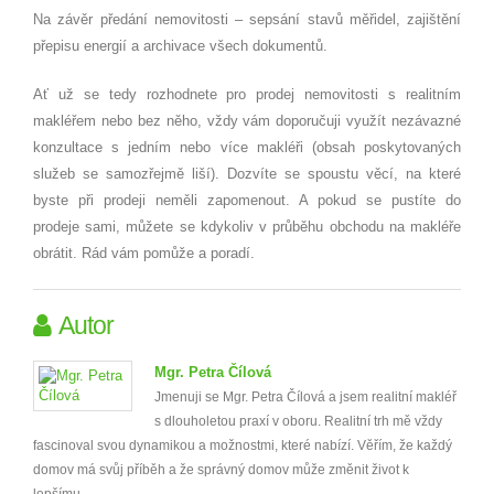
Na závěr předání nemovitosti – sepsání stavů měřidel, zajištění
přepisu energií
a archivace v
šech dokumentů.
Ať už se tedy rozhodnete pro prodej nemovitosti s realitním
makléřem nebo bez ně
ho, v
ždy vám doporučuji využít nezávazn
é
konzultace s jedním nebo více makléři (obsah poskytovaných
služeb se samozřejmě liší). Dozvíte se spoustu věcí, na kter
é
byste při prodeji neměli zapomenout. A pokud se pustíte do
prodeje sami, můžete se kdykoliv v průběhu obchodu na makléře
obrátit. Rád vám pomůže a poradí.
Autor
Mgr. Petra Čílová
Jmenuji se Mgr. Petra Čílová a jsem realitní makléř
s dlouholetou praxí v oboru. Realitní trh mě vždy
fascinoval svou dynamikou a možnostmi, které nabízí. Věřím, že každý
domov má svůj příběh a že správný domov může změnit život k
lepšímu.