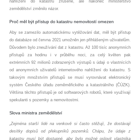
nahlížení do katastru zrušené, ale nakonec ministerstvo
zemědělství změnilo názor.
Proč měl být přístup do katastru nemovitostí omezen
Aby se zamezilo automatickému vytěžování dat, měl být přístup
do databáze od června 2021 umožněn jen přihlášeným uživatelům.
Důvodem bylo zneužívání dat z katastru. Až 100 tisíc anonymních
přístupů za hodinu i v průběhu noci, za celý květen pak
extrémních 92 milionů zobrazených výstupů s údaji o vlastnících
od anonymních uživatelů internetového nahlížení do katastru. S
takovým množstvím přístupů se musí vyrovnávat elektronický
systém Českého úřadu zeměměřického a katastrálního (ČÚZK).
Většina těchto přístupů je od softwarových robotů, které využívají
spekulanti s pozemky a nemovitostmi.
Slova ministra zemědělství
„Zejména starší lidé na venkově si často stěžují, že dostávají
desítky dopisů od překupníků pozemků. Chápu, že údaje z
katastru musí být dostupné, aby bylo možné oslovit vlastníka