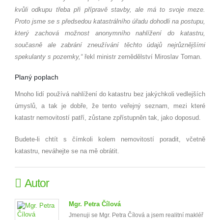
kvůli odkupu třeba při přípravě stavby, ale má to svoje meze.
Proto jsme se s předsedou katastrálního úřadu dohodli na postupu,
který zachová možnost anonymního nahlížení do katastru,
současně ale zabrání zneužívání těchto údajů nejrůznějšími
spekulanty s pozemky,“
řekl ministr zemědělství Miroslav Toman.
Planý poplach
Mnoho lidí používá nahlížení do katastru bez jakýchkoli vedlejších
úmyslů, a tak je dobře, že tento veřejný seznam, mezi které
katastr nemovitostí patří, zůstane zpřístupněn tak, jako doposud.
Budete-li chtít s čímkoli kolem nemovitostí poradit, včetně
katastru, neváhejte se na mě obrátit.
Autor
Mgr. Petra Čílová
Jmenuji se Mgr. Petra Čílová a jsem realitní makléř