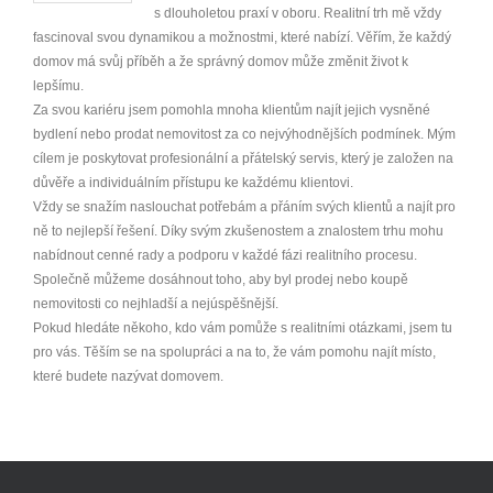
s dlouholetou praxí v oboru. Realitní trh mě vždy
fascinoval svou dynamikou a možnostmi, které nabízí. Věřím, že každý
domov má svůj příběh a že správný domov může změnit život k
lepšímu.
Za svou kariéru jsem pomohla mnoha klientům najít jejich vysněné
bydlení nebo prodat nemovitost za co nejvýhodnějších podmínek. Mým
cílem je poskytovat profesionální a přátelský servis, který je založen na
důvěře a individuálním přístupu ke každému klientovi.
Vždy se snažím naslouchat potřebám a přáním svých klientů a najít pro
ně to nejlepší řešení. Díky svým zkušenostem a znalostem trhu mohu
nabídnout cenné rady a podporu v každé fázi realitního procesu.
Společně můžeme dosáhnout toho, aby byl prodej nebo koupě
nemovitosti co nejhladší a nejúspěšnější.
Pokud hledáte někoho, kdo vám pomůže s realitními otázkami, jsem tu
pro vás. Těším se na spolupráci a na to, že vám pomohu najít místo,
které budete nazývat domovem.