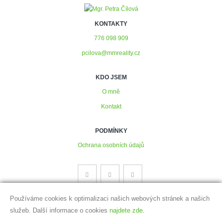
KONTAKTY
776 098 909
pcilova@mmreality.cz
KDO JSEM
O mně
Kontakt
PODMÍNKY
Ochrana osobních údajů
Používáme cookies k optimalizaci našich webových stránek a našich
služeb. Další informace o cookies
najdete zde
.
Vytvořeno v systému
CHYTRÝ WEB MAKLÉŘE